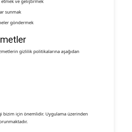
 etmek ve geliştirmek
mlar sunmak
emeler göndermek
zmetler
etlerin gizlilik politikalarına aşağıdan
nliği bizim için önemlidir. Uygulama üzerinden
korunmaktadır.