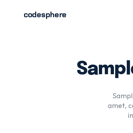
codesphere
Sampl
Sample
amet, c
i